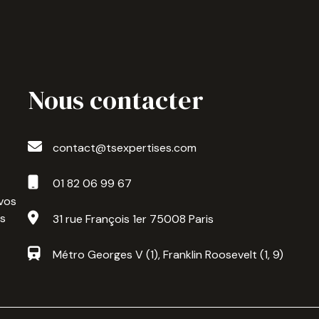
Nous contacter
contact@tsexpertises.com
01 82 06 99 67
accéder à des
 vos
ées personnelles permet
us
31 rue François 1er 75008 Paris
 permet aussi d’interagir
entir à tout dépôt de
s sur votre terminal.
Métro Georges V (1), Franklin Roosevelt (1, 9)
ent sur notre site.