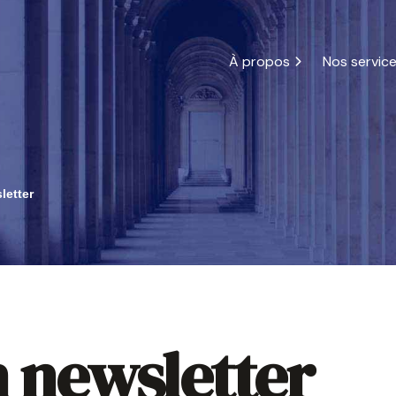
À propos
Rechercher
Nos servic
un ar
Expertise comptable
Guide 
Gestion fiscale
Chiffr
Gestion juridique
Simul
letter
Gestion sociale
Échéa
Conseil
Reche
Restructuring
Commissariat aux c
n newsletter