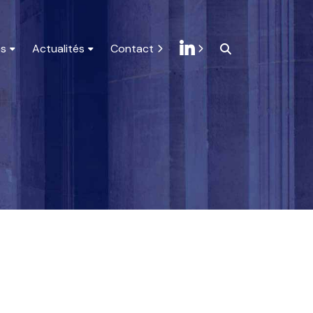
es
ticle ou une page
Actualités
et appuyez sur
Contact
Entrée
 sur mesure
de la gestion de patrimoine
es utiles
ateurs
nciers
rche
omptes