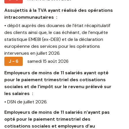
Conseil
Échéanciers
Assujettis à la TVA ayant réalisé des opérations
10
11
12
13
14
15
16
Restructuring
Recherche
intracommunautaires :
17
18
19
20
21
22
23
• dépôt auprès des douanes de l’état récapitulatif
Commissariat aux comptes
des clients ainsi que, le cas échéant, de l’enquête
24
25
26
27
28
29
30
statistique EMEBI (ex-DEB) et de la déclaration
31
1
2
3
4
5
6
européenne des services pour les opérations
intervenues en juillet 2026.
J - 6
samedi 15 août 2026
Employeurs de moins de 11 salariés ayant opté
pour le paiement trimestriel des cotisations
sociales et de l’impôt sur le revenu prélevé sur
les salaires :
• DSN de juillet 2026.
Employeurs de moins de 11 salariés n’ayant pas
opté pour le paiement trimestriel des
cotisations sociales et employeurs d’au