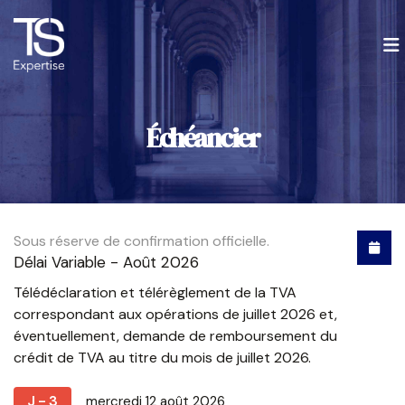
Rechercher
et appuyez sur
Entrée
À propos
Échéancier
Nos services
Actualités
Expertise comptable sur mesure
Sous réserve de confirmation officielle.
Contact
Gestion fiscale
Guide de la gestion de patrimoine
Délai Variable - Août 2026
Août 2026
Télédéclaration et télérèglement de la TVA
Gestion juridique
Chiffres utiles
correspondant aux opérations de juillet 2026 et,
Lu
Ma
Me
Je
Ve
Sa
Di
éventuellement, demande de remboursement du
crédit de TVA au titre du mois de juillet 2026.
Gestion sociale
Simulateurs
Recherche
27
28
29
30
31
1
2
J - 3
mercredi 12 août 2026
3
4
5
6
7
8
9